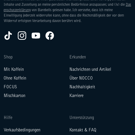
Inhalte und Zustellung an meine persönlichen Bedürfnisse anzupassen; und (iv) die
Dat
enschutzerklärung
von Barebells gelesen habe. Ich verstehe, dass ich meine
Einwilligung jederzeit widerrufen kann, ohne dass die Rechtmäßigkeit der vor dem
Widerruf erfolgten Verarbeitung davon berührt wird.
TikTok(Opens in a new tab)
Instagram(Opens in a new tab)
YouTube(Opens in a new tab)
Facebook(Opens in a new tab)
Shop
Erkunden
Mit Koffein
Nachrichten und Artikel
Ohne Koffein
Über NOCCO
FOCUS
Nachhaltigkeit
Mischkarton
Karriere
Hilfe
Unterstützung
Verkaufsbedingungen
Kontakt & FAQ