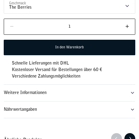
Geschmack
The Berries
The
Die Menge im Warenkorb reduzieren
Meng
Berries
Menge
In den Warenkorb
Schnelle Lieferungen mit DHL
Kostenloser Versand für Bestellungen über 60 €
Verschiedene Zahlungsmöglichkeiten
Weitere Informationen
Nährwertangaben
TON
MISCHKARTON
WIR VERPFLICHTEN UNS ZUR B