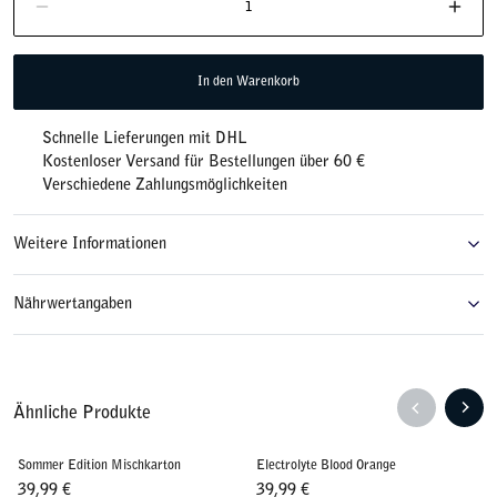
Die Menge im Warenkorb reduzieren
Meng
Lemon/Lime
Menge
In den Warenkorb
Schnelle Lieferungen mit DHL
Kostenloser Versand für Bestellungen über 60 €
Verschiedene Zahlungsmöglichkeiten
Weitere Informationen
Nährwertangaben
TON
MISCHKARTON
WIR VERPFLICHTEN UNS ZUR B
Ähnliche Produkte
Schnellansicht
Schnellansich
Zum Warenkorb hinzufügen
Zum W
MISCHKARTON
Sommer Edition Mischkarton
Electrolyte Blood Orange
39,99
€
39,99
€