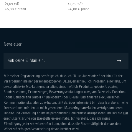
(
5,05
€
/l)
(
4,69
€
/l)
+
6,00
€
pfand
+
6,00
€
pfand
Newsletter
E-Mail
Abonniere
Mit meiner Registrierung bestätige ich, dass ich (i) 18 Jahre oder älter bin, (ii) der
Verarbeitung meiner personenbezogenen Daten, einschließlich Profiling, einwillige, um
personalisierte Marketingmaterialien, einschließlich Produktangebote, Updates,
Sonderaktionen, Erinnerungen, Bewertungseinladungen usw., von Barebells Functional
Foods Deutschland GmbH (“Barebells”) per E-Mail und anderen elektronischen
Kommunikationskanälen zu erhalten, (iii) darüber informiert bin, dass Barebells meine
Interaktionen mit den an mich gesendeten Marketingmaterialien verfolgt, um deren
Inhalte und Zustellung an meine persönlichen Bedürfnisse anzupassen; und (iv) die
Dat
enschutzerklärung
von Barebells gelesen habe. Ich verstehe, dass ich meine
Einwilligung jederzeit widerrufen kann, ohne dass die Rechtmäßigkeit der vor dem
Widerruf erfolgten Verarbeitung davon berührt wird.