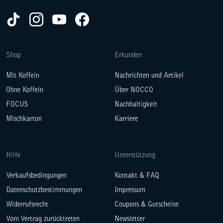
TikTok(Opens in a new tab)
Instagram(Opens in a new tab)
YouTube(Opens in a new tab)
Facebook(Opens in a new tab)
Shop
Erkunden
Mit Koffein
Nachrichten und Artikel
Ohne Koffein
Über NOCCO
FOCUS
Nachhaltigkeit
Mischkarton
Karriere
Hilfe
Unterstützung
Verkaufsbedingungen
Kontakt & FAQ
Datenschutzbestimmungen
Impressum
Widerrufsrecht
Coupons & Gutscheine
Vom Vertrag zurücktreten
Newsletter